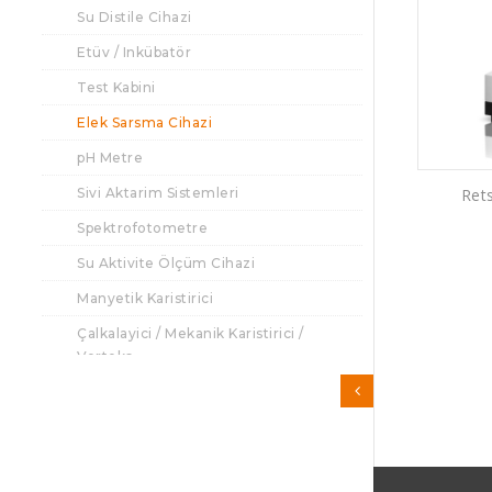
Su Distile Cihazi
Etüv / Inkübatör
Test Kabini
Elek Sarsma Cihazi
pH Metre
Sivi Aktarim Sistemleri
Ret
Spektrofotometre
Su Aktivite Ölçüm Cihazi
Manyetik Karistirici
Çalkalayici / Mekanik Karistirici /
Vorteks
Santrifüj
Refraktometre
Alev Fotometre