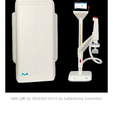
Milli-Q® IQ 7003/05/10/15 Su Saflastirma Sistemleri