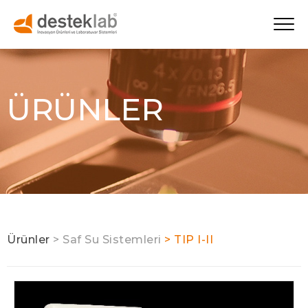
ÜRÜNLER
Ürünler
> Saf Su Sistemleri
> TIP I-II